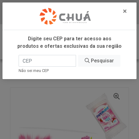
×
Baixe já nosso APP
0
Digite seu CEP para ter acesso aos
produtos e ofertas exclusivas da sua região
Pesquisar
VOLTAR
INÍCIO
DANILLA FOODS
Não sei meu CEP
PAPERMINT MORANGO 24X0,06G DANILLA