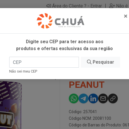
|
Área do Cliente ? - Entrar
Não é 
×
Digite seu CEP para ter acesso aos
produtos e ofertas exclusivas da sua região
Pesquisar
PASTA AMEN 
Não sei meu CEP
PEANUT
Código: 257041
Código NCM: 20081100
Código de Barras do Produto: 0