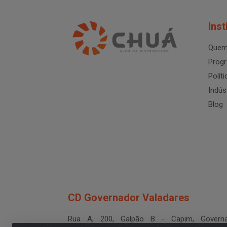
Inst
Quem
Progr
Polít
Indús
Blog
CD Governador Valadares
Rua A, 200, Galpão B - Capim, Governa