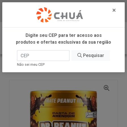
×
Baixe já nosso APP
0
Digite seu CEP para ter acesso aos
produtos e ofertas exclusivas da sua região
Pesquisar
VOLTAR
INÍCIO
Não sei meu CEP
PASTA AMEN BOMBOM ITALI 600G DR PEANUT