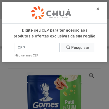
×
Baixe já nosso APP
0
Digite seu CEP para ter acesso aos
produtos e ofertas exclusivas da sua região
Pesquisar
VOLTAR
INÍCIO
GOMES DA COSTA
Não sei meu CEP
PATE ATUM AZEIT POUCH 170G GDC