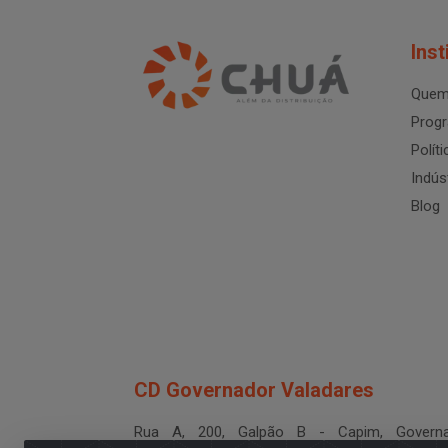
Inst
Quem
Progr
Polít
Indús
Blog
CD Governador Valadares
Rua A, 200, Galpão B - Capim, Governa