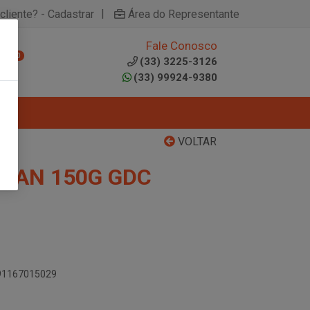
|
cliente? - Cadastrar
Área do Representante
Fale Conosco
0
(33) 3225-3126
(33) 99924-9380
VOLTAR
ICAN 150G GDC
891167015029