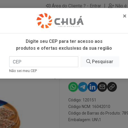
|
Área do Cliente ? - Entrar
Não é 
×
Digite seu CEP para ter acesso aos
produtos e ofertas exclusivas da sua região
0G GDC
Pesquisar
PATE ATUM P
Não sei meu CEP
Código: 120151
Código NCM: 16042010
Código de Barras do Produto: 7
Embalagem: UN\1