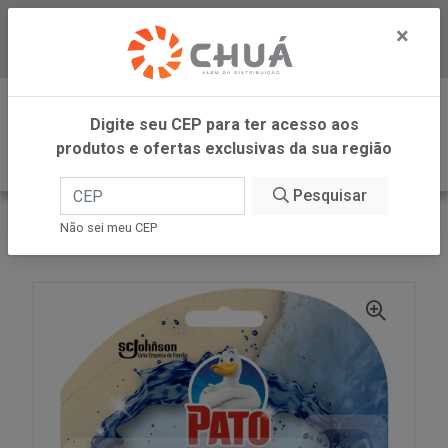
×
Baixe já nosso APP
0
Digite seu CEP para ter acesso aos
produtos e ofertas exclusivas da sua região
Pesquisar
VOLTAR
INÍCIO
SC JOHNSON
Não sei meu CEP
PATO GEL ADES BLUE APL + RF 38G