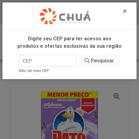
×
Baixe já nosso APP
0
Digite seu CEP para ter acesso aos
produtos e ofertas exclusivas da sua região
Pesquisar
VOLTAR
INÍCIO
SC JOHNSON
Não sei meu CEP
PATO GEL ADES PROM LAVANDA RF 38G