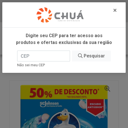
×
Baixe já nosso APP
0
Digite seu CEP para ter acesso aos
produtos e ofertas exclusivas da sua região
Pesquisar
VOLTAR
INÍCIO
SC JOHNSON
Não sei meu CEP
PATO GEL ADES PROM MARIN RF 2X38G