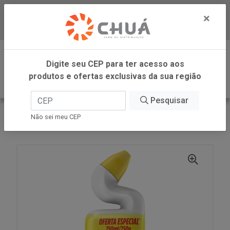
×
Baixe já nosso APP
0
Digite seu CEP para ter acesso aos
produtos e ofertas exclusivas da sua região
Pesquisar
VOLTAR
INÍCIO
SC JOHNSON
Não sei meu CEP
PATO LIMP SANIT PROM LAV 750ML SC