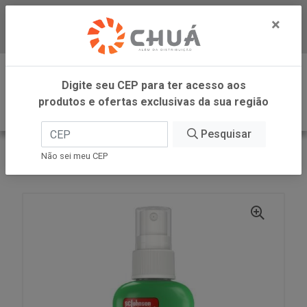
×
Baixe já nosso APP
0
Digite seu CEP para ter acesso aos
produtos e ofertas exclusivas da sua região
Pesquisar
VOLTAR
INÍCIO
SC JOHNSON
Não sei meu CEP
PATO ODOR BLOCK EUCALIPTO 60ML SC