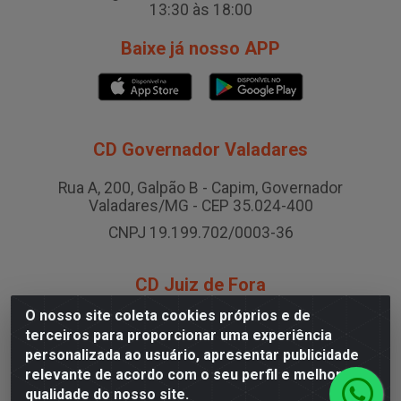
13:30 às 18:00
Baixe já nosso APP
CD Governador Valadares
Rua A, 200, Galpão B - Capim, Governador
Valadares/MG - CEP 35.024-400
CNPJ 19.199.702/0003-36
CD Juiz de Fora
O nosso site coleta cookies próprios e de
Rodovia BR-040 , Nº 0, Área B2 Condominio Brasil
terceiros para proporcionar uma experiência
LOG - São Pedro, Juiz de Fora/MG
personalizada ao usuário, apresentar publicidade
CNPJ 19.199.702/0005-06
relevante de acordo com o seu perfil e melhorar a
qualidade do nosso site.