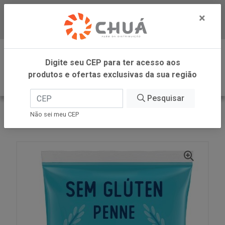
×
Baixe já nosso APP
0
Digite seu CEP para ter acesso aos
produtos e ofertas exclusivas da sua região
Pesquisar
VOLTAR
INÍCIO
BARILLA
Não sei meu CEP
PENNE SEM GLUTEN 500G BARILLA