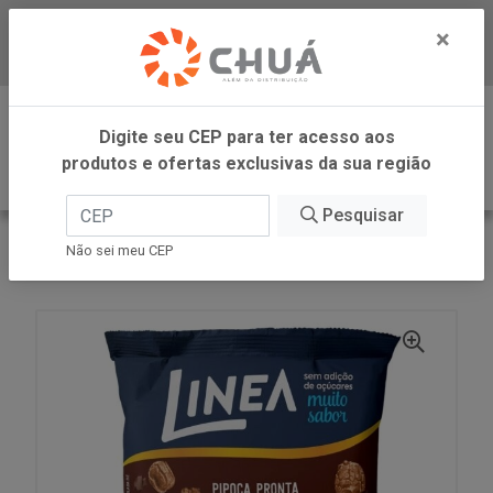
×
Baixe já nosso APP
0
Digite seu CEP para ter acesso aos
produtos e ofertas exclusivas da sua região
Pesquisar
VOLTAR
INÍCIO
LINEA ALIMENTOS
Não sei meu CEP
PIPOCA PRONTA CHOCOLATE 50G LINEA