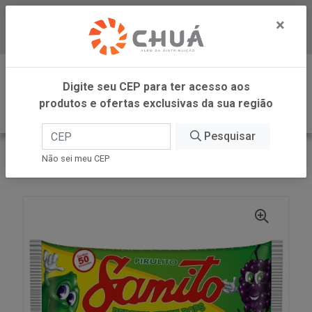
×
Baixe já nosso APP
0
Digite seu CEP para ter acesso aos
produtos e ofertas exclusivas da sua região
Pesquisar
VOLTAR
INÍCIO
SIMAS INDUSTRIAL DE ALIMENTOS
Não sei meu CEP
PIR.FRUTAS SAMITO 275G SIMAS