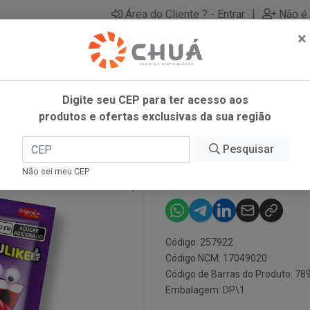
|
Área do Cliente ? - Entrar
Não é 
×
Digite seu CEP para ter acesso aos
produtos e ofertas exclusivas da sua região
11G KYDOIDEIRA
Pesquisar
PIRULIKE UVA
Não sei meu CEP
Código: 257922
Código NCM: 17049020
Código de Barras do Produto: 7
Embalagem: DP\1