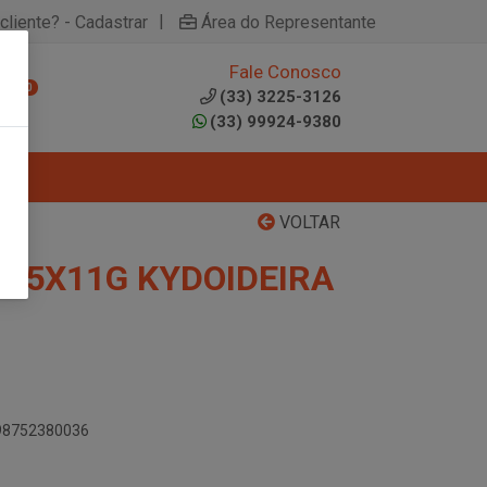
|
cliente? - Cadastrar
Área do Representante
Fale Conosco
0
(33) 3225-3126
(33) 99924-9380
VOLTAR
 15X11G KYDOIDEIRA
898752380036