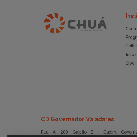
Inst
Quem
Progr
Polít
Indús
Blog
CD Governador Valadares
Rua A, 200, Galpão B - Capim, Governa