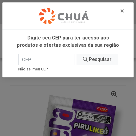
×
Baixe já nosso APP
0
Digite seu CEP para ter acesso aos
produtos e ofertas exclusivas da sua região
Pesquisar
VOLTAR
INÍCIO
ORIGINALLE CANDIES
Não sei meu CEP
PIRULIKE UVA 15X11G KYDOIDEIRA