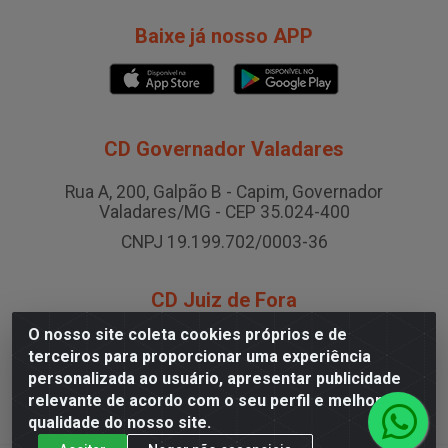
Baixe já nosso APP
CD Governador Valadares
Rua A, 200, Galpão B - Capim, Governador
Valadares/MG - CEP 35.024-400
CNPJ 19.199.702/0003-36
CD Juiz de Fora
O nosso site coleta cookies próprios e de
Rodovia BR-040 , Nº 0, Área B2 Condominio Brasil
terceiros para proporcionar uma experiência
LOG - São Pedro, Juiz de Fora/MG
personalizada ao usuário, apresentar publicidade
CNPJ 19.199.702/0005-06
relevante de acordo com o seu perfil e melhorar a
qualidade do nosso site.