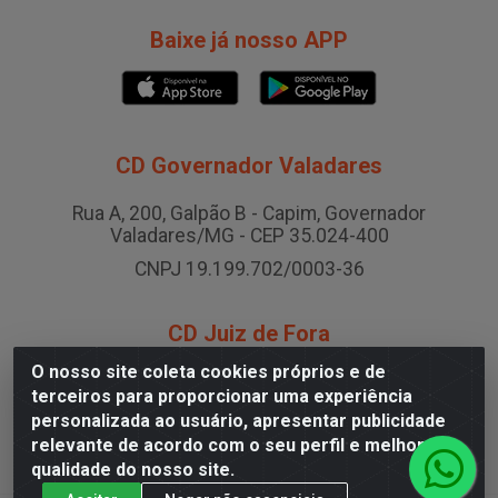
Baixe já nosso APP
CD Governador Valadares
Rua A, 200, Galpão B - Capim, Governador
Valadares/MG - CEP 35.024-400
CNPJ 19.199.702/0003-36
CD Juiz de Fora
O nosso site coleta cookies próprios e de
Rodovia BR-040 , Nº 0, Área B2 Condominio Brasil
terceiros para proporcionar uma experiência
LOG - São Pedro, Juiz de Fora/MG
personalizada ao usuário, apresentar publicidade
CNPJ 19.199.702/0005-06
relevante de acordo com o seu perfil e melhorar a
qualidade do nosso site.