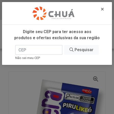
×
Baixe já nosso APP
0
Digite seu CEP para ter acesso aos
produtos e ofertas exclusivas da sua região
Pesquisar
VOLTAR
INÍCIO
ORIGINALLE CANDIES
Não sei meu CEP
PIRULIKE BLUEBE 15X11G KYDOIDEIRA