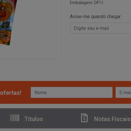
Embalagem: DP\1
Avise-me quando chegar
ofertas!
Títulos
Notas Fiscais