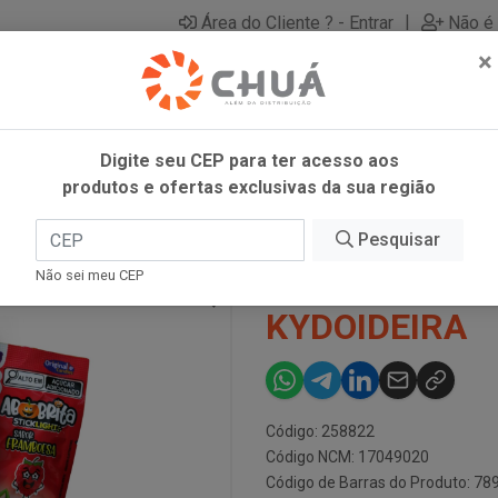
|
Área do Cliente ? - Entrar
Não é 
×
Digite seu CEP para ter acesso aos
produtos e ofertas exclusivas da sua região
 24X10G KYDOIDEIRA
Pesquisar
PIRULIT ABOB
Não sei meu CEP
KYDOIDEIRA
Código: 258822
Código NCM: 17049020
Código de Barras do Produto: 7