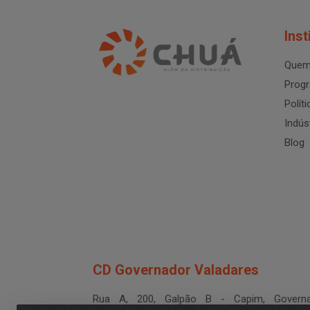
Inst
Quem
Progr
Polít
Indús
Blog
CD Governador Valadares
Rua A, 200, Galpão B - Capim, Governa