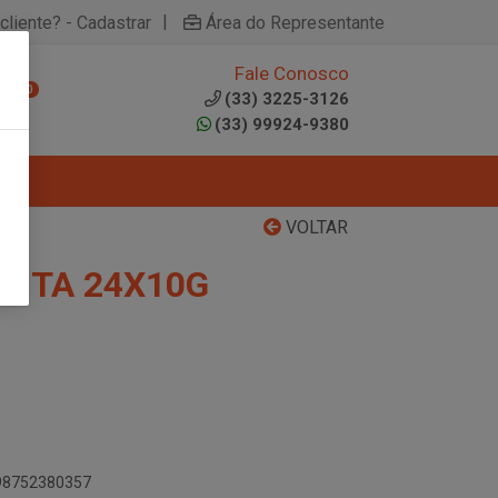
|
cliente? - Cadastrar
Área do Representante
Fale Conosco
0
(33) 3225-3126
(33) 99924-9380
VOLTAR
RITA 24X10G
898752380357