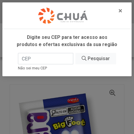
×
Baixe já nosso APP
0
Digite seu CEP para ter acesso aos
produtos e ofertas exclusivas da sua região
Pesquisar
VOLTAR
INÍCIO
ORIGINALLE CANDIES
Não sei meu CEP
PIRULIT BIG FOOD BLUEB 15X11G KYDOIDERA