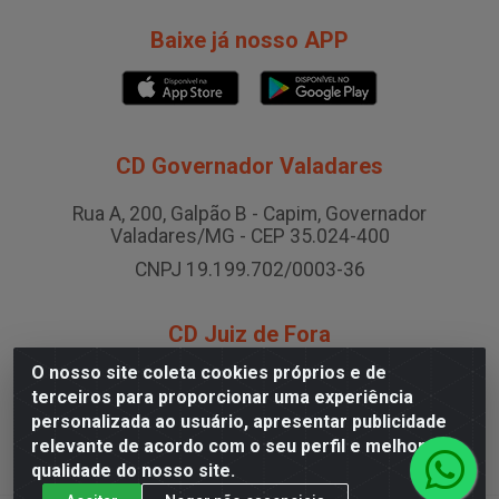
Baixe já nosso APP
CD Governador Valadares
Rua A, 200, Galpão B - Capim, Governador
Valadares/MG - CEP 35.024-400
CNPJ 19.199.702/0003-36
CD Juiz de Fora
O nosso site coleta cookies próprios e de
Rodovia BR-040 , Nº 0, Área B2 Condominio Brasil
terceiros para proporcionar uma experiência
LOG - São Pedro, Juiz de Fora/MG
personalizada ao usuário, apresentar publicidade
CNPJ 19.199.702/0005-06
relevante de acordo com o seu perfil e melhorar a
qualidade do nosso site.