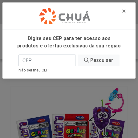
×
Baixe já nosso APP
0
Digite seu CEP para ter acesso aos
produtos e ofertas exclusivas da sua região
Pesquisar
VOLTAR
INÍCIO
ORIGINALLE CANDIES
Não sei meu CEP
PIRULIT GENIUS 24X10G KYDOIDERA