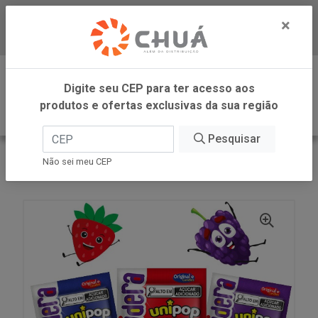
×
Baixe já nosso APP
0
Digite seu CEP para ter acesso aos
produtos e ofertas exclusivas da sua região
Pesquisar
VOLTAR
INÍCIO
ORIGINALLE CANDIES
Não sei meu CEP
PIRULIT UNIPOP 24X10G KYDOIDERA