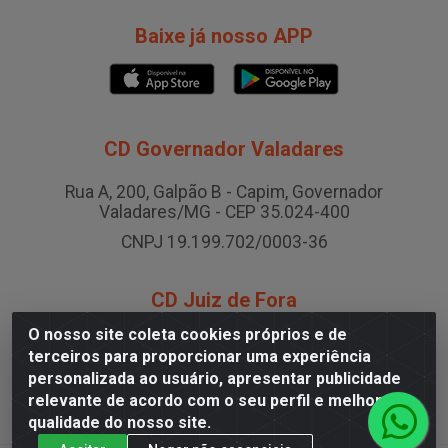
Baixe já nosso APP
CD Governador Valadares
Rua A, 200, Galpão B - Capim, Governador
Valadares/MG - CEP 35.024-400
CNPJ 19.199.702/0003-36
CD Juiz de Fora
O nosso site coleta cookies próprios e de
Rodovia BR-040 , Nº 0, Área B2 Condominio Brasil
terceiros para proporcionar uma experiência
LOG - São Pedro, Juiz de Fora/MG
personalizada ao usuário, apresentar publicidade
CNPJ 19.199.702/0005-06
relevante de acordo com o seu perfil e melhorar a
qualidade do nosso site.