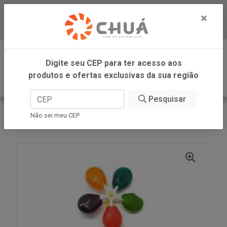
×
Baixe já nosso APP
0
Digite seu CEP para ter acesso aos
produtos e ofertas exclusivas da sua região
Pesquisar
VOLTAR
INÍCIO
DANILLA FOODS
Não sei meu CEP
PIRULITO CATAVENTO 12X12G DANILLA