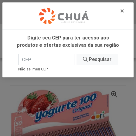
×
Baixe já nosso APP
0
Digite seu CEP para ter acesso aos
produtos e ofertas exclusivas da sua região
Pesquisar
VOLTAR
INÍCIO
DORI - ATACADO
Não sei meu CEP
PIRULITO MAST YOGURTE 50X11,2G DORI