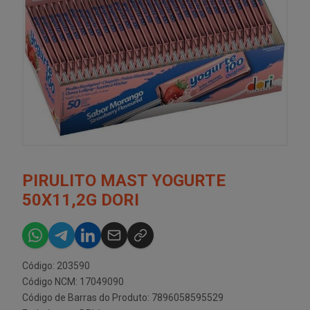
PIRULITO MAST YOGURTE
50X11,2G DORI
Código: 203590
Código NCM: 17049090
Código de Barras do Produto: 7896058595529