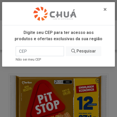
×
Baixe já nosso APP
0
Digite seu CEP para ter acesso aos
produtos e ofertas exclusivas da sua região
Pesquisar
VOLTAR
INÍCIO
MARILAN
Não sei meu CEP
PIT STOP PAO NA CHPA EC 274G MARILAN