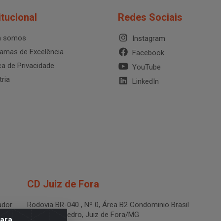
itucional
Redes Sociais
 somos
Instagram
amas de Excelência
Facebook
ica de Privacidade
YouTube
tria
LinkedIn
CD Juiz de Fora
dor
Rodovia BR-040 , Nº 0, Área B2 Condominio Brasil
LOG - São Pedro, Juiz de Fora/MG
para