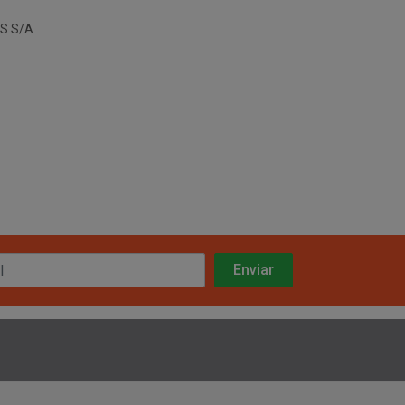
S S/A