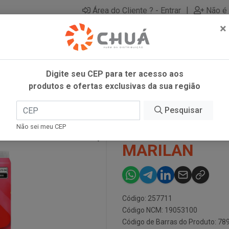
|
Área do Cliente ? - Entrar
Não é 
×
Digite seu CEP para ter acesso aos
produtos e ofertas exclusivas da sua região
RILAN
Pesquisar
PIT STOP PR
Não sei meu CEP
MARILAN
Código: 257711
Código NCM: 19053100
Código de Barras do Produto: 7