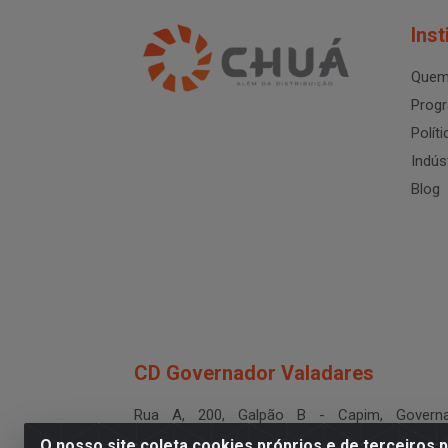
Inst
Quem
Progr
Polít
Indús
Blog
CD Governador Valadares
Rua A, 200, Galpão B - Capim, Governa
Valadares/MG - CEP 35.024-400
O nosso site coleta cookies próprios e de terceiros 