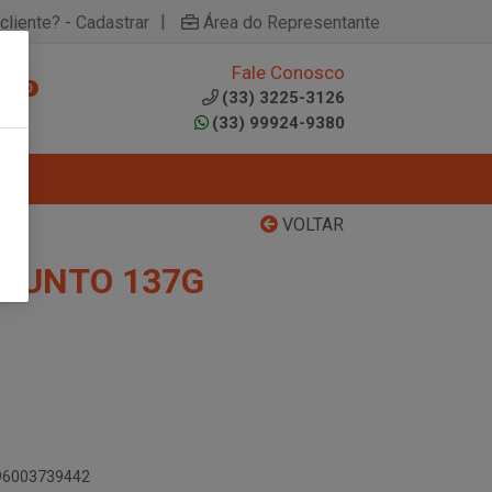
|
cliente? - Cadastrar
Área do Representante
Fale Conosco
0
(33) 3225-3126
(33) 99924-9380
VOLTAR
ESUNTO 137G
896003739442