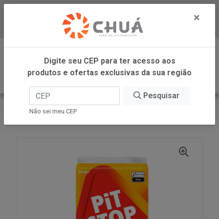
×
Baixe já nosso APP
0
Digite seu CEP para ter acesso aos
produtos e ofertas exclusivas da sua região
Pesquisar
VOLTAR
INÍCIO
MARILAN
Não sei meu CEP
PIT STOP QUEIJO 137G MARILAN