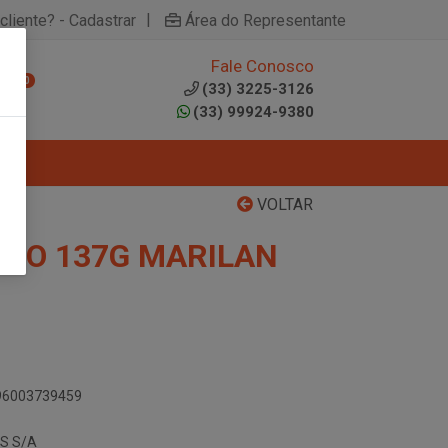
|
cliente? - Cadastrar
Área do Representante
Fale Conosco
0
(33) 3225-3126
(33) 99924-9380
VOLTAR
IJO 137G MARILAN
896003739459
S S/A