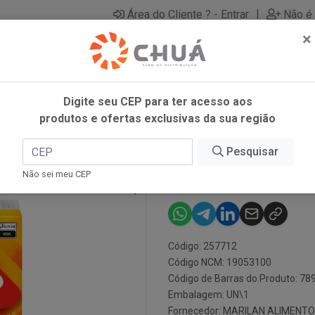
|
Área do Cliente ? - Entrar
Não é 
×
Digite seu CEP para ter acesso aos
produtos e ofertas exclusivas da sua região
AN
Pesquisar
PIT STOP QUE
Não sei meu CEP
Código: 257712
Código NCM: 19053100
Código de Barras do Produto: 7
Embalagem: UN\1
Fornecedor:
MARILAN ALIMENTO