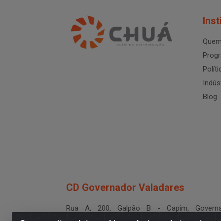
Inst
Quem
Progr
Polít
Indús
Blog
CD Governador Valadares
Rua A, 200, Galpão B - Capim, Governa
Valadares/MG - CEP 35.024-400