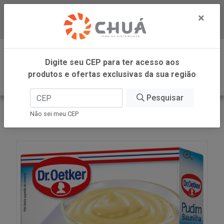
×
Baixe já nosso APP
0
Digite seu CEP para ter acesso aos
produtos e ofertas exclusivas da sua região
Pesquisar
VOLTAR
INÍCIO
DR OETKER BRASIL
Não sei meu CEP
PUDIM BAUNILHA 50G DR OETKER