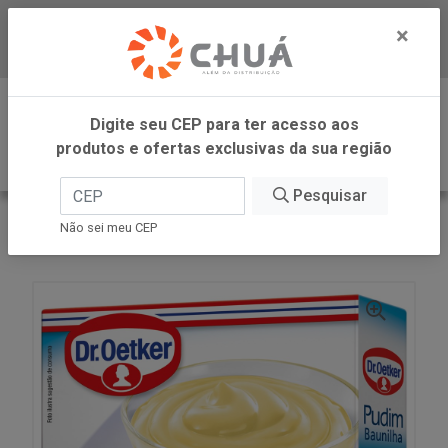
×
Baixe já nosso APP
0
Digite seu CEP para ter acesso aos
produtos e ofertas exclusivas da sua região
Pesquisar
VOLTAR
INÍCIO
DR OETKER BRASIL
Não sei meu CEP
PUDIM BAUNILHA 50G DR OETKER