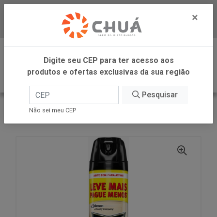
×
Baixe já nosso APP
0
Digite seu CEP para ter acesso aos
produtos e ofertas exclusivas da sua região
Pesquisar
VOLTAR
INÍCIO
SC JOHNSON
Não sei meu CEP
RAID AERO BARAT E FORMI PROM 420ML