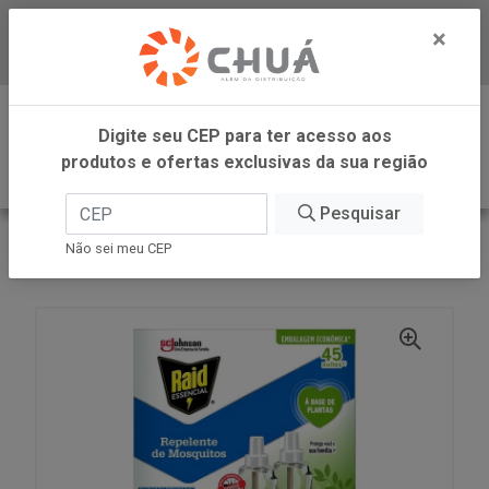
×
Baixe já nosso APP
0
Digite seu CEP para ter acesso aos
produtos e ofertas exclusivas da sua região
Pesquisar
VOLTAR
INÍCIO
SC JOHNSON
Não sei meu CEP
RAID ELE BASE PLANTAS 2RF 25,2ML