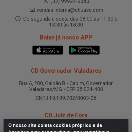
(33) 99924-9380
vendas.interna@chuasa.com
De segunda a sexta das 08:00 às 11:30 e
13:30 às 18:00
Baixe já nosso APP
CD Governador Valadares
Rua A, 200, Galpão B - Capim, Governador
Valadares/MG - CEP 35.024-400
CNPJ 19.199.702/0003-36
CD Juiz de Fora
O nosso site coleta cookies próprios e de
Rodovia BR-040 , Nº 0, Área B2 Condominio Brasil
terceiros para proporcionar uma experiência