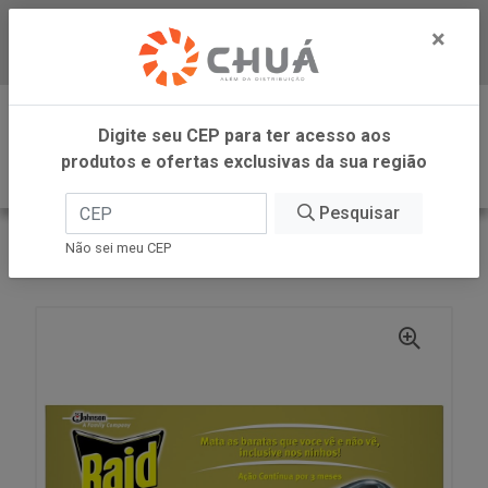
×
Baixe já nosso APP
0
Digite seu CEP para ter acesso aos
produtos e ofertas exclusivas da sua região
Pesquisar
VOLTAR
INÍCIO
SC JOHNSON
Não sei meu CEP
RAID MATA BARATA ISCA 2.6G 6UN