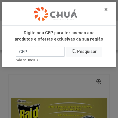
×
Baixe já nosso APP
0
Digite seu CEP para ter acesso aos
produtos e ofertas exclusivas da sua região
Pesquisar
VOLTAR
INÍCIO
SC JOHNSON
Não sei meu CEP
RAID MATA BARATA ISCA 2.6G 6UN