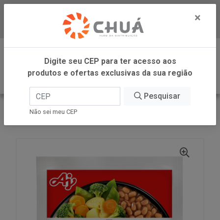
×
Baixe já nosso APP
0
Digite seu CEP para ter acesso aos
produtos e ofertas exclusivas da sua região
Pesquisar
VOLTAR
INÍCIO
AJINOMOTO
Não sei meu CEP
REALCA SABOR 200G AJINOMOTO