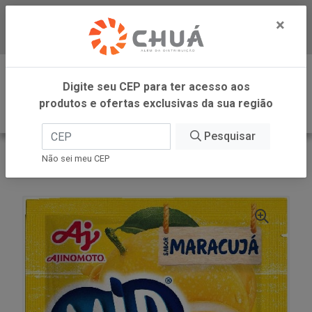
×
Baixe já nosso APP
0
Digite seu CEP para ter acesso aos
produtos e ofertas exclusivas da sua região
Pesquisar
VOLTAR
INÍCIO
AJINOMOTO REFRESCO
Não sei meu CEP
REFRESCO MARACUJA 15X20G MID