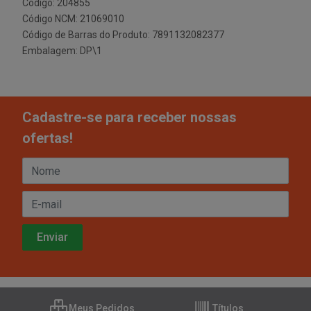
Código: 204855
Código NCM: 21069010
Código de Barras do Produto: 7891132082377
Embalagem: DP\1
Cadastre-se para receber nossas
ofertas!
Meus Pedidos
Títulos