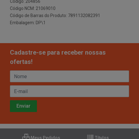
Código: 204856
Código NCM: 21069010
Código de Barras do Produto: 7891132082391
Embalagem: DP\1
Cadastre-se para receber nossas
ofertas!
Meus Pedidos
Títulos