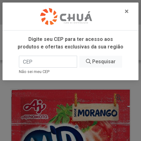
×
Baixe já nosso APP
0
Digite seu CEP para ter acesso aos
produtos e ofertas exclusivas da sua região
Pesquisar
VOLTAR
INÍCIO
AJINOMOTO REFRESCO
Não sei meu CEP
REFRESCO MORANGO 15X20G MID