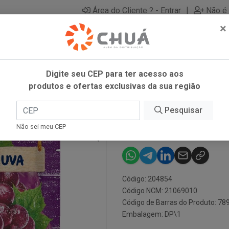
|
Área do Cliente ? - Entrar
Não é 
×
Digite seu CEP para ter acesso aos
produtos e ofertas exclusivas da sua região
15X20G MID
Pesquisar
REFRESCO UV
Não sei meu CEP
Código: 204854
Código NCM: 21069010
Código de Barras do Produto: 7
Embalagem: DP\1