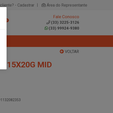
|
cliente? - Cadastrar
Área do Representante
Fale Conosco
0
(33) 3225-3126
(33) 99924-9380
VOLTAR
A 15X20G MID
891132082353