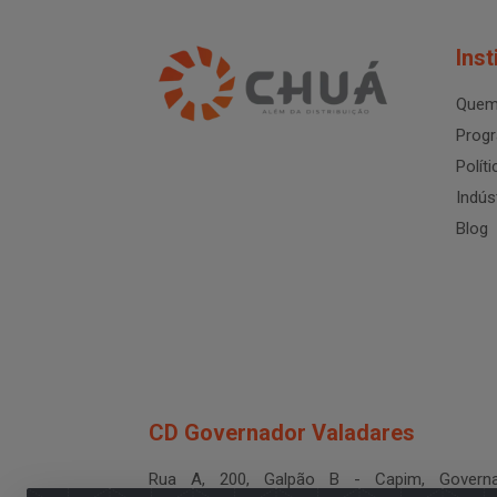
Inst
Quem
Progr
Polít
Indús
Blog
CD Governador Valadares
Rua A, 200, Galpão B - Capim, Governa