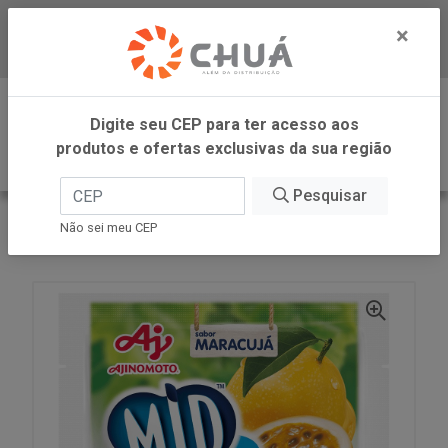
×
Baixe já nosso APP
0
Digite seu CEP para ter acesso aos
produtos e ofertas exclusivas da sua região
Pesquisar
VOLTAR
INÍCIO
AJINOMOTO REFRESCO
Não sei meu CEP
REFRESCO ZERO MARACUJA 15X8G MID FIT