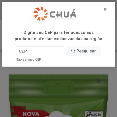
×
Baixe já nosso APP
0
Digite seu CEP para ter acesso aos
produtos e ofertas exclusivas da sua região
Pesquisar
VOLTAR
INÍCIO
DORI GELATINA
Não sei meu CEP
REGALIZ FLOR 60G DORI