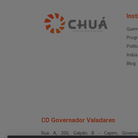
Inst
Quem
Progr
Polít
Indús
Blog
CD Governador Valadares
Rua A, 200, Galpão B - Capim, Governa