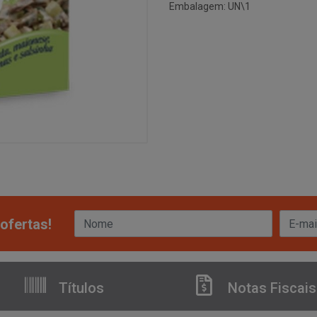
Embalagem: UN\1
ofertas!
Títulos
Notas Fiscais