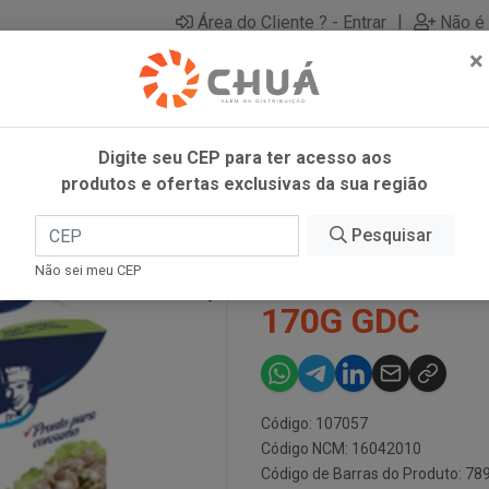
|
Área do Cliente ? - Entrar
Não é 
×
Digite seu CEP para ter acesso aos
produtos e ofertas exclusivas da sua região
ONA MAIONE 170G GDC
Pesquisar
SALADA ATUM
Não sei meu CEP
170G GDC
Código: 107057
Código NCM: 16042010
Código de Barras do Produto: 7