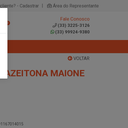
|
cliente? - Cadastrar
Área do Representante
Fale Conosco
0
(33) 3225-3126
(33) 99924-9380
VOLTAR
 AZEITONA MAIONE
891167014015