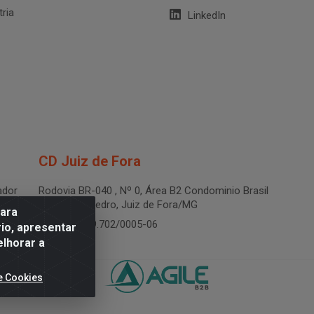
tria
LinkedIn
CD Juiz de Fora
dor
Rodovia BR-040 , Nº 0, Área B2 Condominio Brasil
LOG - São Pedro, Juiz de Fora/MG
para
CNPJ 19.199.702/0005-06
io, apresentar
elhorar a
e Cookies