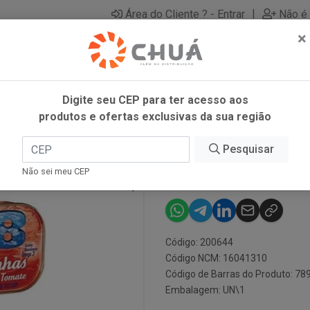
|
Área do Cliente ? - Entrar
Não é 
×
Digite seu CEP para ter acesso aos
produtos e ofertas exclusivas da sua região
8
Pesquisar
SARDINHA TO
Não sei meu CEP
Código: 200644
Código NCM: 16041310
Código de Barras do Produto: 7
Embalagem: UN\1