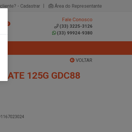
|
cliente? - Cadastrar
Área do Representante
Fale Conosco
0
(33) 3225-3126
(33) 99924-9380
VOLTAR
MATE 125G GDC88
891167023024