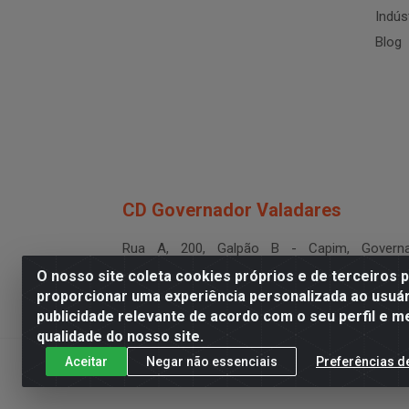
Indús
Blog
CD Governador Valadares
Rua A, 200, Galpão B - Capim, Governa
Valadares/MG - CEP 35.024-400
O nosso site coleta cookies próprios e de terceiros 
CNPJ 19.199.702/0003-36
proporcionar uma experiência personalizada ao usuár
publicidade relevante de acordo com o seu perfil e m
qualidade do nosso site.
Aceitar
Negar não essenciais
Preferências d