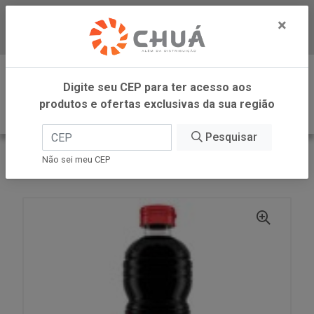
×
Baixe já nosso APP
0
Digite seu CEP para ter acesso aos
produtos e ofertas exclusivas da sua região
Pesquisar
VOLTAR
INÍCIO
AJINOMOTO
Não sei meu CEP
SATIS SHOYU TRADICIONAL 500ML AJINOMOTO