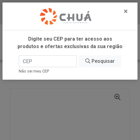
×
Baixe já nosso APP
0
Digite seu CEP para ter acesso aos
produtos e ofertas exclusivas da sua região
Pesquisar
VOLTAR
INÍCIO
AJINOMOTO
Não sei meu CEP
SAZON MARROM 60G AJINOMOTO