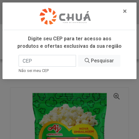
×
Baixe já nosso APP
0
Digite seu CEP para ter acesso aos
produtos e ofertas exclusivas da sua região
Pesquisar
VOLTAR
INÍCIO
AJINOMOTO
Não sei meu CEP
SAZON PIPOCA CEB SALSA 60G AJINOMOTO