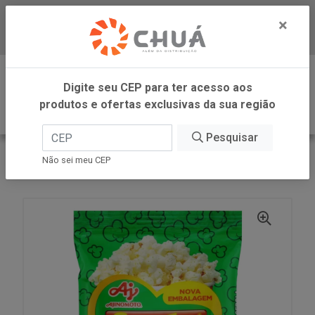
×
Baixe já nosso APP
0
Digite seu CEP para ter acesso aos
produtos e ofertas exclusivas da sua região
Pesquisar
VOLTAR
INÍCIO
AJINOMOTO
Não sei meu CEP
SAZON PIPOCA CEB SALSA 60G AJINOMOTO