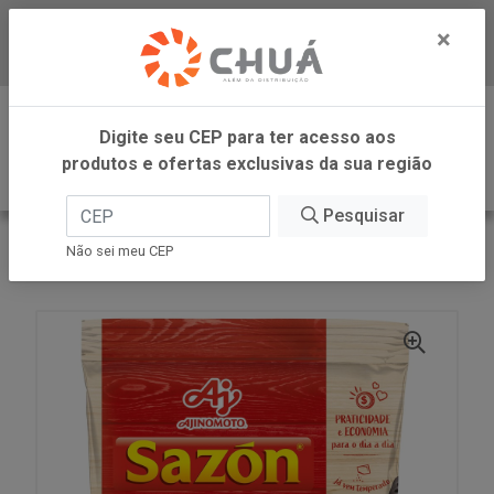
×
Baixe já nosso APP
0
Digite seu CEP para ter acesso aos
produtos e ofertas exclusivas da sua região
Pesquisar
VOLTAR
INÍCIO
AJINOMOTO
Não sei meu CEP
SAZON TEMP E RENDE MAIS 12X40G