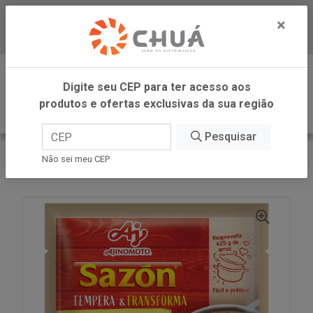
×
Baixe já nosso APP
0
Digite seu CEP para ter acesso aos
produtos e ofertas exclusivas da sua região
Pesquisar
VOLTAR
INÍCIO
AJINOMOTO
Não sei meu CEP
SAZON TEMP E TRANSF TOMATE 18X16G