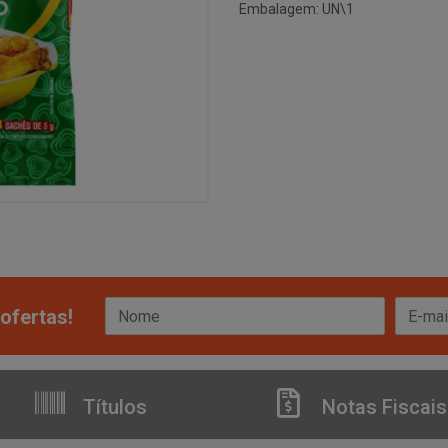
Embalagem: UN\1
ofertas!
Títulos
Notas Fiscais