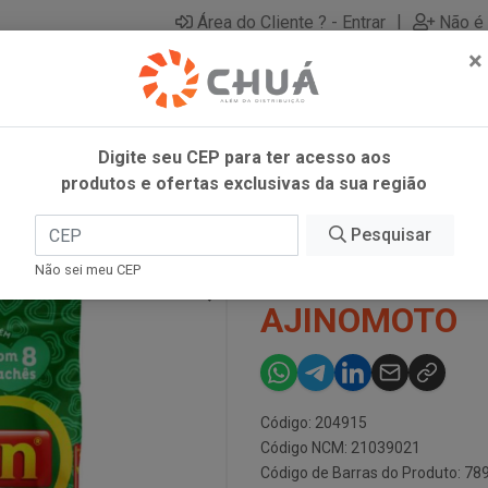
|
Área do Cliente ? - Entrar
Não é 
×
Digite seu CEP para ter acesso aos
produtos e ofertas exclusivas da sua região
G AJINOMOTO
Pesquisar
SAZON VERDE
Não sei meu CEP
AJINOMOTO
Código: 204915
Código NCM: 21039021
Código de Barras do Produto: 7