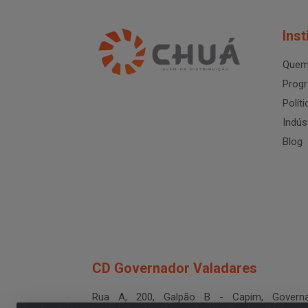
Inst
Quem
Progr
Polít
Indús
Blog
CD Governador Valadares
Rua A, 200, Galpão B - Capim, Governa