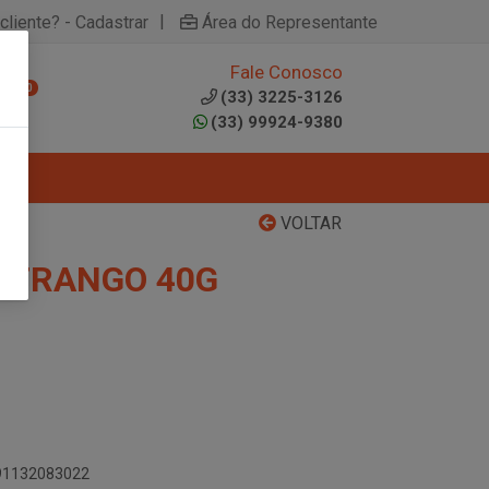
|
cliente? - Cadastrar
Área do Representante
Fale Conosco
0
(33) 3225-3126
(33) 99924-9380
VOLTAR
 FRANGO 40G
891132083022