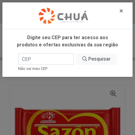
×
Baixe já nosso APP
0
Digite seu CEP para ter acesso aos
produtos e ofertas exclusivas da sua região
Pesquisar
VOLTAR
INÍCIO
AJINOMOTO
Não sei meu CEP
SAZON VERM 60G AJINOMOTO