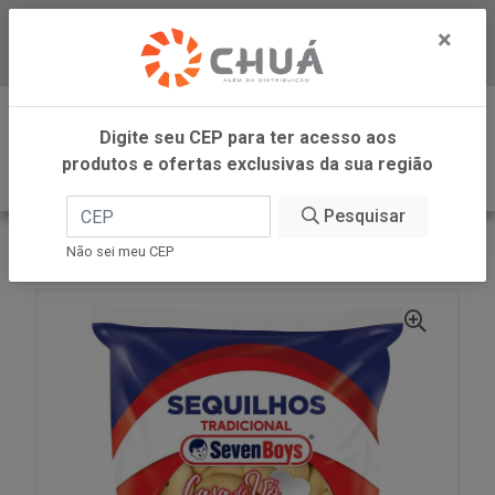
×
Baixe já nosso APP
0
Digite seu CEP para ter acesso aos
produtos e ofertas exclusivas da sua região
Pesquisar
VOLTAR
INÍCIO
SEQUILHOS TRAD 400G SB
Não sei meu CEP