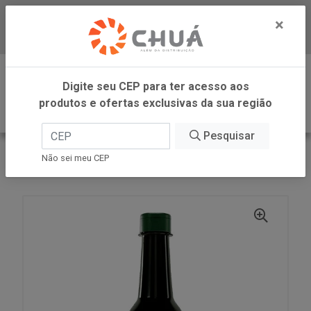
×
Baixe já nosso APP
0
Digite seu CEP para ter acesso aos
produtos e ofertas exclusivas da sua região
Pesquisar
VOLTAR
INÍCIO
COPRA ALIMENTOS
Não sei meu CEP
SHOYU COCO AMINO 150ML COPRA